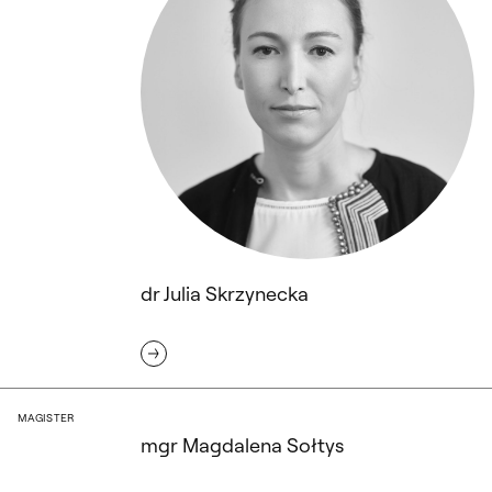
dr Julia Skrzynecka
mgr Magdalena Sołtys
MAGISTER
mgr Magdalena Sołtys