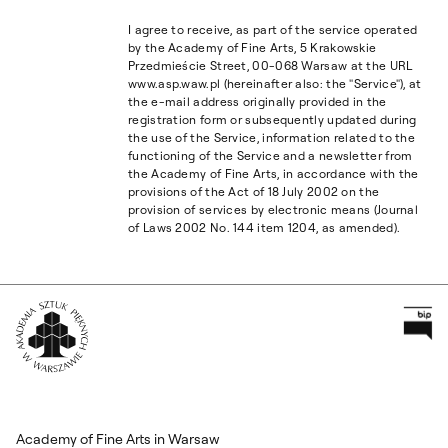
I agree to receive, as part of the service operated
by the Academy of Fine Arts, 5 Krakowskie
Przedmieście Street, 00-068 Warsaw at the URL
www.asp.waw.pl (hereinafter also: the "Service"), at
the e-mail address originally provided in the
registration form or subsequently updated during
the use of the Service, information related to the
functioning of the Service and a newsletter from
the Academy of Fine Arts, in accordance with the
provisions of the Act of 18 July 2002 on the
provision of services by electronic means (Journal
of Laws 2002 No. 144 item 1204, as amended).
Pr
Wróć na Stronę Główną
Academy of Fine Arts in Warsaw