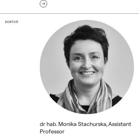
dr hab. Monika Stachurska, Assistant Pr
DOKTOR
dr hab. Monika Stachurska, Assistant
Professor