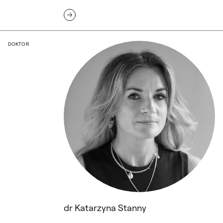
dr Katarzyna Stanny
DOKTOR
dr Katarzyna Stanny