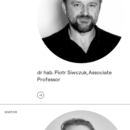
dr hab. Piotr Siwczuk, Associate
Professor
dr Julia Skrzynecka
DOKTOR