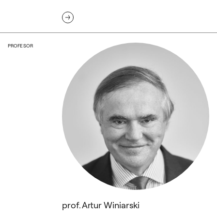
prof. Artur Winiarski
PROFESOR
prof. Artur Winiarski